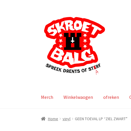
Ga
Ga
door
naar
naar
de
navigatie
inhoud
Merch
Winkelwaogen
ofreken
Home
vinyl
GEEN TOEVAL LP “ZIEL ZWART”