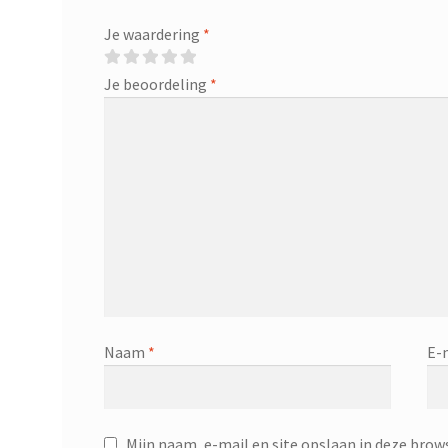
Je waardering
*
Je beoordeling
*
Naam
*
E-
Mijn naam, e-mail en site opslaan in deze brow