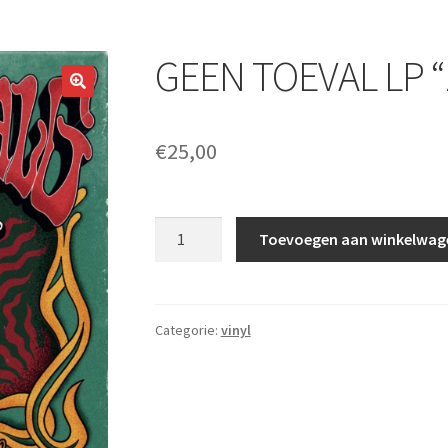
GEEN TOEVAL LP “
€
25,00
GEEN
Toevoegen aan winkelwag
TOEVAL
LP
"ZIEL
ZWART"
Categorie:
vinyl
aantal